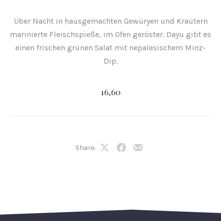
Über Nacht in hausgemachten Gewüryen und Kraütern
marinierte Fleischspieße, im Ofen geröster. Dayu gibt es
einen frischen grünen Salat mit nepalesischem Minz-
Dip.
16,60
Share:
Share
Share
Share
on
on
by
X
Facebook
Email