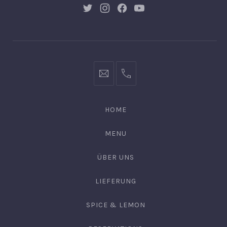
New
New
New
New
Window
Window
Window
Window
post@chulo-
0176
leipzig.de
22
87
HOME
57
16
MENU
ÜBER UNS
LIEFERUNG
SPICE & LEMON