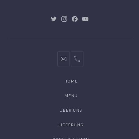
New
New
New
New
Window
Window
Window
Window
post@chulo-
0176
leipzig.de
22
87
HOME
57
16
MENU
ÜBER UNS
LIEFERUNG