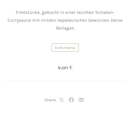
Filetstücke, gekocht in einer leichten Tomaten-
Currysauce mit milden nepalesischen Gewürzen. Keine
Beilagen
kidsmenu
9,90 €
Share:
Share
Share
Share
on
on
by
X
Facebook
Email