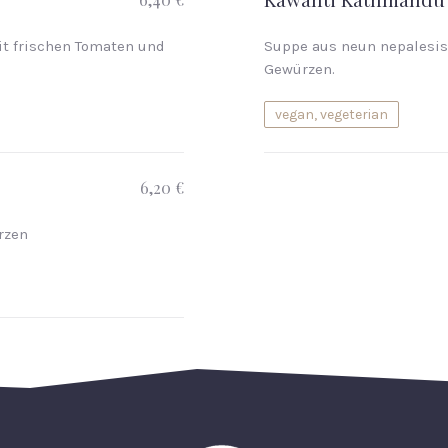
mit frischen Tomaten und
Suppe aus neun nepalesis
Gewürzen.
vegan, vegeterian
6,20 €
rzen