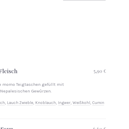
Fleisch
5,90 €
momo Teigtaschen gefüllt mit
 Nepalesischen Gewûrzen.
sch
,
Lauch Zwieble
,
Knoblauch
,
Ingwer
,
Weißkohl
,
Cumin
NEX
 Soup
6,60 €