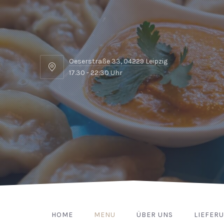
Oeserstraße 33, 04229 Leipzig
Oeserstraße
17.30 - 22:30 Uhr
33,
04229
Leipzig
HOME
MENU
ÜBER UNS
LIEFER