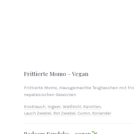
Frittierte Momo – Vegan
Frittierte Momo, Hausgemachte Teigtaschen mit f
nepalesischen Gewürzen
Knoblauch
,
Ingwer
,
Weißkohl
,
Karotten
,
Lauch Zwiebel
,
Rot Zwiebel
,
Cumin
,
Koriander
PREVIOUS
Badaam Sandeko – vegan