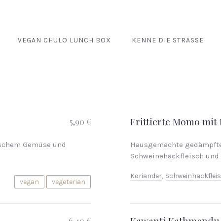
VEGAN CHULO LUNCH BOX
KENNE DIE STRASSE
Frittierte Momo mit 
5,90 €
rischem Gemüse und
Hausgemachte gedämpfte 
Schweinehackfleisch und
Koriander
,
Schweinhackflei
vegan
vegeterian
Kawanti Kathmandu
6,40 €